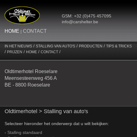
GSM: +32 (0)475 457095
info@carshelter.be
HOME
CONTACT
|
/
/
/
IN HET NIEUWS
STALLING VAN AUTO'S
PRODUCTEN
TIPS & TRICKS
/
/
/
/
PRIJZEN
HOME
CONTACT
Oldtimerhotel Roeselare
Meensesteenweg 456 A
BE - 8800 Roeselare
Oldtimerhotel
> Stalling van auto's
Selecteer hieronder het onderwerp dat u wilt bekijken:
-
Stalling standaard